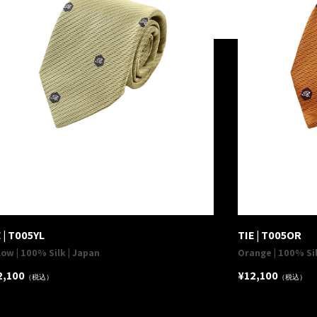
 | T005YL
TIE | T005OR
low | 100% Silk | Japan
Orange | 100% Sil
2,100
¥12,100
（税込）
（税込）