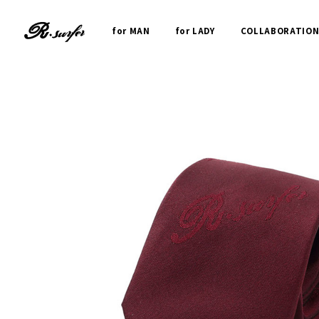
for MAN
for LADY
COLLABORATIO