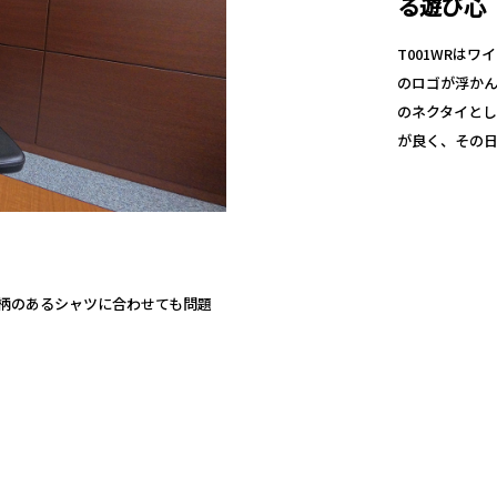
る遊び心
T001WRはワ
のロゴが浮か
のネクタイと
が良く、その
柄のあるシャツに合わせても問題