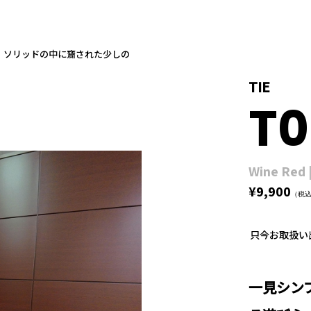
す。ソリッドの中に齎された少しの
TIE
T
Wine Red |
¥9,900
（税
只今お取扱い
一見シン