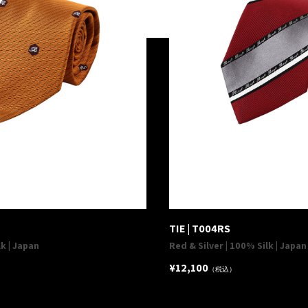
TIE | T004RS
k | Japan
Red & Silver | 100% Silk | Japan
¥12,100
（税込）