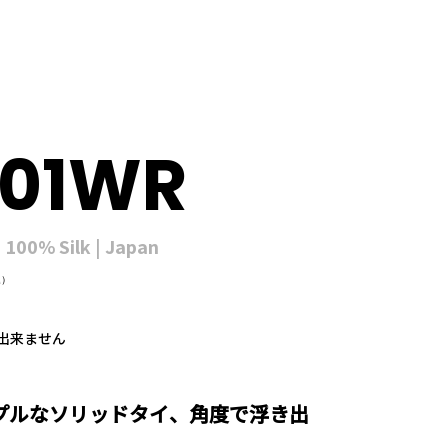
001WR
 100% Silk | Japan
込）
出来ません
プルなソリッドタイ、角度で浮き出