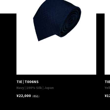
TIE | T006NS
TIE
Navy | 100% Silk | Japan
Yel
¥22,000
¥1
（税込）