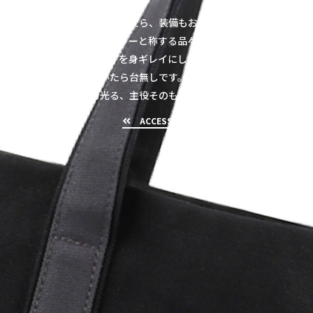
シャツなどに気を配ったら、装備もおろそかに考えては
いけない。アクセサリーと称する品々は脇役ではありま
せん。いかにボディを身ギレイにしていても、全身のバ
ランスが崩れていたら台無しです。R.surferのアクセサ
リー類は個でも光る、主役そのものです。
ACCESSORY
SHIRT
TIE
JACKET
KOBE BEEF LEATHER
ACCESSORY