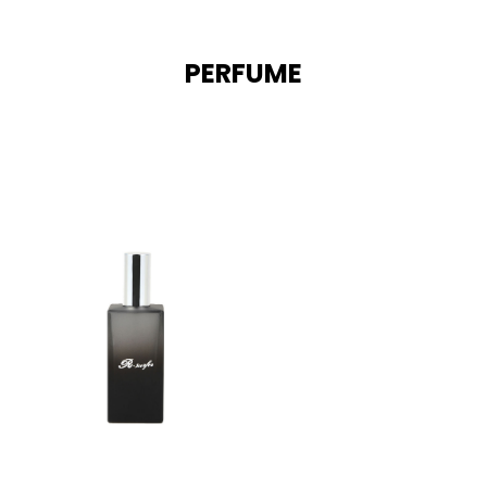
PERFUME
SHIRT
JACKET
ACCESSORY
KOBE BEEF LEATHER
KEIJIRO NISHI
SARA WAKITA × MINORI KAWAI