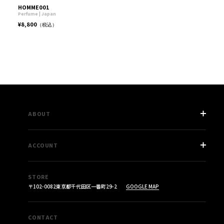
HOMME001
Perfume | Japan
¥8,800
（税込）
ABOUT
COMPANY
ACCOUNT
SHOPPING GUIDE
LEGAL INFO
LOGIN
CANCEL POLICY
STORE
CART
〒102-0082
東京都千代田区
一番町29-2
GOOGLE MAP
SITEMAP
CONTACT