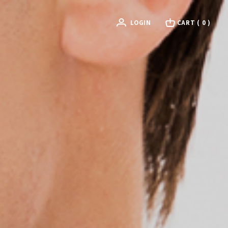
LOGIN
CART
( 0 )