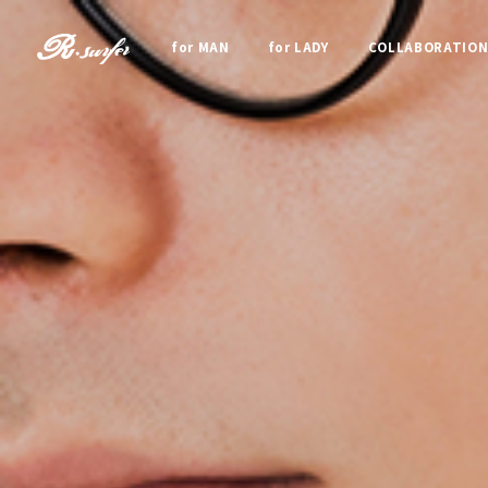
for MAN
for LADY
COLLABORATIO