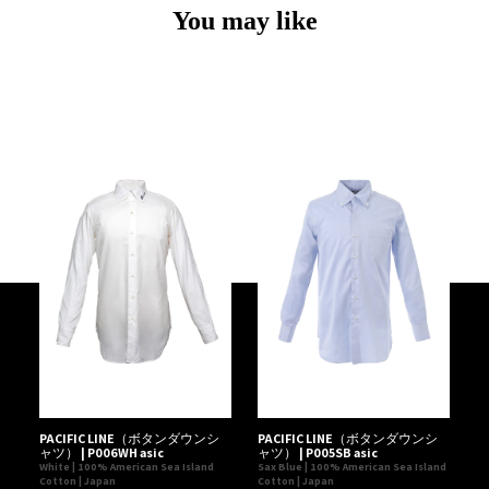
You may like
PACIFIC LINE（ボタンダウンシ
PACIFIC LINE（ボタンダウンシ
ャツ） | P006WH asic
ャツ） | P005SB asic
White | 100% American Sea Island
Sax Blue | 100% American Sea Island
Cotton | Japan
Cotton | Japan