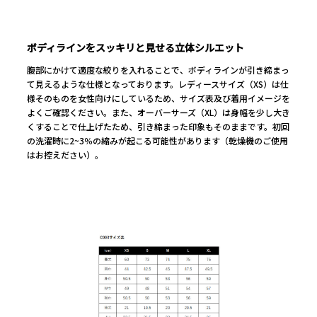
ボディラインをスッキリと見せる立体シルエット
腹部にかけて適度な絞りを入れることで、ボディラインが引き締まっ
SHIRT
JACKET
て見えるような仕様となっております。レディースサイズ（XS）は仕
様そのものを女性向けにしているため、サイズ表及び着用イメージを
ACCESSORY
よくご確認ください。また、オーバーサーズ（XL）は身幅を少し大き
くすることで仕上げたため、引き締まった印象もそのままです。初回
KOBE BEEF LEATHER
の洗濯時に2~3％の縮みが起こる可能性があります（乾燥機のご使用
はお控えださい）。