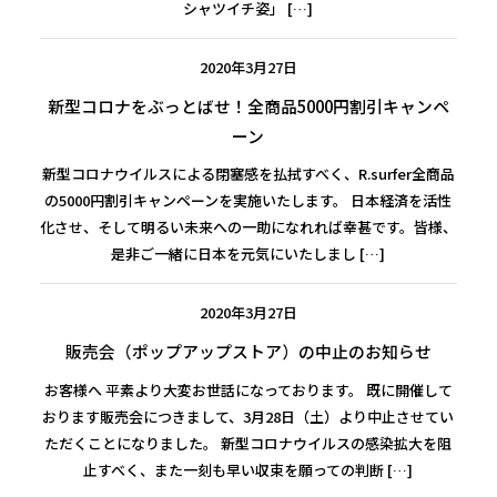
シャツイチ姿」 […]
SHIRT
TIE
JACKET
2020年3月27日
KOBE BEEF LEATHER
ACCESSORY
新型コロナをぶっとばせ！全商品5000円割引キャンペ
ーン
新型コロナウイルスによる閉塞感を払拭すべく、R.surfer全商品
の5000円割引キャンペーンを実施いたします。 日本経済を活性
化させ、そして明るい未来への一助になれれば幸甚です。皆様、
是非ご一緒に日本を元気にいたしまし […]
2020年3月27日
SHIRT
JACKET
販売会（ポップアップストア）の中止のお知らせ
ACCESSORY
お客様へ 平素より大変お世話になっております。 既に開催して
KOBE BEEF LEATHER
おります販売会につきまして、3月28日（土）より中止させてい
ただくことになりました。 新型コロナウイルスの感染拡大を阻
止すべく、また一刻も早い収束を願っての判断 […]