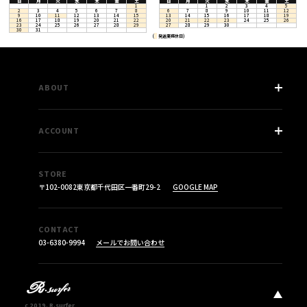
日
月
火
水
木
金
土
日
月
火
水
木
金
土
1
1
2
3
4
5
2
3
4
5
6
7
8
6
7
8
9
10
11
12
9
10
11
12
13
14
15
13
14
15
16
17
18
19
16
17
18
19
20
21
22
20
21
22
23
24
25
26
23
24
25
26
27
28
29
27
28
29
30
30
31
(
発送業務休日)
ABOUT
COMPANY
ACCOUNT
SHOPPING GUIDE
LEGAL INFO
LOGIN
CANCEL POLICY
STORE
CART
〒102-0082
東京都千代田区
一番町29-2
GOOGLE MAP
SITEMAP
CONTACT
03-6380-9994
メールでお問い合わせ
c 2019. R.surfer