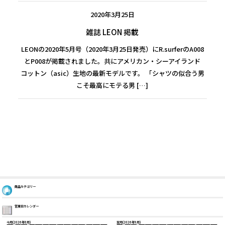
2020年3月25日
雑誌 LEON 掲載
LEONの2020年5月号（2020年3月25日発売）にR.surferのA008
KEIJIRO NISHI
とP008が掲載されました。共にアメリカン・シーアイランド
SARA WAKITA × MINORI KAWAI
コットン（asic）生地の最新モデルです。 「シャツの似合う男
こそ最高にモテる男 […]
商品カテゴリー
営業日カレンダー
今月(2026年8月)
翌月(2026年9月)